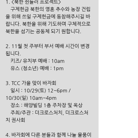
1. <북한 쉰들러 프로젝트>
    구제헌금 북한의 영혼 추수와 농장 건립
을 위해 쓰일 구제헌금에 동참해주시길 바
랍니다. 북한을 위해 기도하며 구체적으로 
북한을 섬기는 공동체 되기 원합니다.
2. 11월 첫 주부터 부서 예배 시간이 변경
됩니다.
    키즈/ 유치부 예배 : 10am
    유스 (청소년) 예배 : 1pm
3. TCC 가을 맞이 바자회
    일시 : 10/29(토) 12~6pm / 
10/30(일) 10am~4pm
    장소 : 해양빌딩 1층 주차장 및 옥상
    주최/주관 : 더크로스처치, 더크로스처
치 권사회
4. 바자회에 다른 분들과 함께 나눌 물품이 