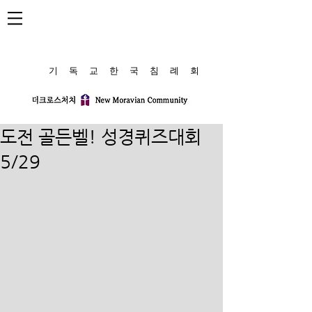
​기 독 교 한 국 침 례 회
도전 골든벨! 성경퀴즈대회
5/29