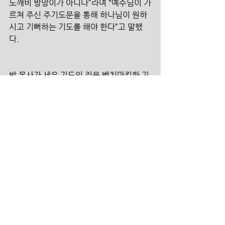
도깨비 방망이가 아니다”라며 “예수님이 가
르쳐 주신 주기도문을 통해 하나님이 원하
시고 기뻐하는 기도를 해야 한다”고 말했
다.
박 목사가 세운 기도의 집을 벤치마킹한 기
도의 집이 이미 해외 곳곳에 세워지고 있
다. 지난해 ‘기도의 집 인턴십 스쿨’에 참여
한 일본 목회자들이 일본 15곳에 기도의 집
을 세웠다. 영국 3곳, 미국에서도 1곳이 세
워졌다.
박 목사는 “국내에서도 대전 광주 등 기도
의 집에 관심 있는 교회들을 상대로 비전과 
노하우를 나누고 있다”며 “국내 30여개 도
시에 기도의 집을 세우고 기도운동을 확산
시키겠다”고 밝혔다.