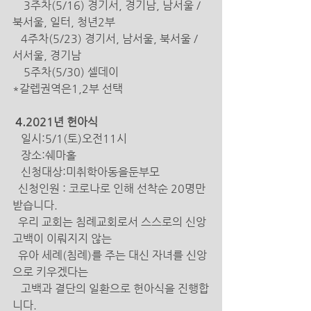
    3주차(5/16) 경기서, 경기남, 남서울 / 
북서울, 일터, 청년2부 
   4주차(5/23) 경기서, 남서울, 북서울 / 
서서울, 경기남 
    5주차(5/30) 셀데이 
*갈렙권역은1,2부 선택
 4.
2021년 헌아식 
일시:5/1(토)오전11시 
   장소:쉐마홀 
   신청대상:미취학아동을둔부모
  신청인원 : 코로나로 인해 선착순 20명만 
받습니다.
우리 교회는 침례교회로서 스스로의 신앙 
고백이 이뤄지지 않는
  유아 세례(침례)를 주는 대신 자녀를 신앙
으로 키우겠다는 
   고백과 결단의 일환으로 헌아식을 진행합
니다. 