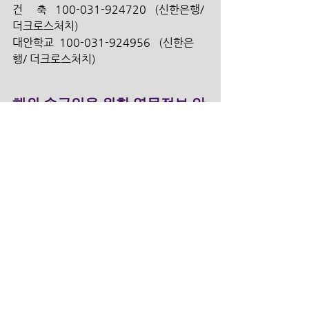
건     축   100-031-924720   (신한은행/ 
더크로스처치)
대안학교  100-031-924956   (신한은
행/ 더크로스처치)
해외 송금인을 위한 영문정보 안
내  
  1. 신한은행 영문명_ SHINHAN BANK 
  2. 지점 영문명_ Gwacheon Branch 
  3. 지점 영문명 주소_ 10, Byeoryang 
sangga 1-ro,  Gwacheon -si, 
Gyeonggi-do, Korea 
  4. 신한은행 SWIFT CODE_ SHBKKRSE 
  5. 수취인 계좌번호_ 100-031-924073