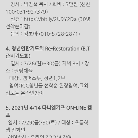
    강사 : 박진혁 목사 / 회비 : 3만원 (신한 
100-031-927379) 
    신청 : https://bit.ly/2U9Y2Da (30명 
선착순마감)
문의 : 김초아 (010-5728-2871) 
4. 청년연합기도회 Re-Restoration (B.T 
준비기도회) 
일시 : 7/26(월)~30(금) 저녁 8시 / 장
소 : 원띵채플
   대상 : 캠퍼스부, 청년1,2부 
   참여:TCC청년들 선착순 현장참여,그외 
성도들 온라인참여 
5. 2021년 4/14 다니엘키즈 ON-LINE 캠
프 
일시 : 7/29(금)-30(토) / 대상 : 초등학
생 전학년 
  참여방식 : 온라인 ZOOM 참여