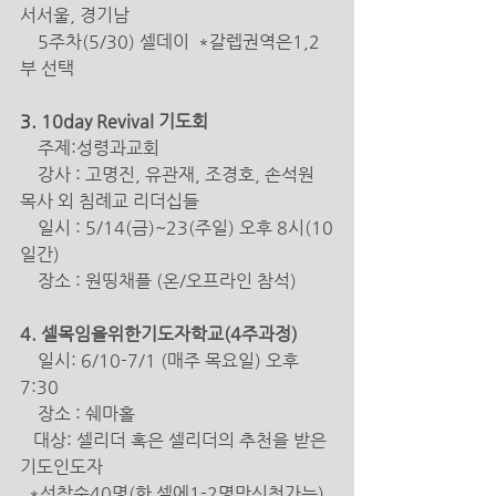
서서울, 경기남 
    5주차(5/30) 셀데이  *갈렙권역은1,2
부 선택
3.
 10day Revival 기도회
    주제:성령과교회
    강사 : 고명진, 유관재, 조경호, 손석원 
목사 외 침례교 리더십들   
    일시 : 5/14(금)~23(주일) 오후 8시(10
일간)
장소 : 원띵채플 (온/오프라인 참석) 
4. 셀목임을위한기도자학교(4주과정) 
일시: 6/10-7/1 (매주 목요일) 오후 
7:30
장소 : 쉐마홀
   대상: 셀리더 혹은 셀리더의 추천을 받은 
기도인도자 
*선착순40명(한 셀에1-2명만신청가능) 