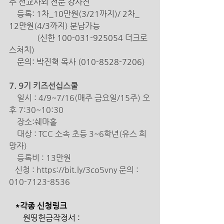
주 선교사외 전문 강사진
    등록: 1차_10만원(3/21까지)/ 2차_ 
12만원(4/3까지) 분납가능
              (신한 100-031-925054 더크로
스처치) 
    문의: 박진혁 목사 (010-8528-7206)
7. 
9기 키즈선십스쿨 
일시 : 4/9~7/16(매주 금요일/15주) 오
후 7:30~10:30 
    장소:쉐마홀
    대상 : TCC 소속 초등 3~6학년(유스 희
망자)
    등록비 : 13만원  
신청 : https://bit.ly/3co5vny 문의 : 
010-7123-8536 
   *각종 신청링크 
       원띵헌금작정서 : 