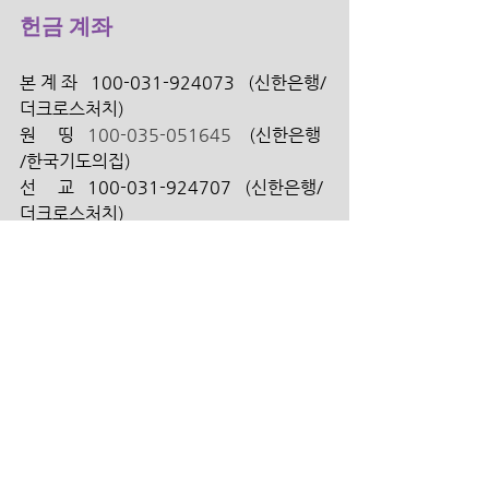
헌금 계좌
본 계 좌   100-031-924073   (신한은행/
더크로스처치) 
원     띵   
100-035-051645 
   (신한은행 
/한국기도의집)
선     교   100-031-924707   (신한은행/ 
더크로스처치)
구     제   100-031-924714   (신한은행/ 
더크로스처치)
건     축   100-031-924720   (신한은행/ 
더크로스처치)
대안학교  100-031-924956   (신한은
행/ 더크로스처치)
해외 송금인을 위한 영문정보 안
내  