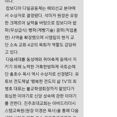
이다.
 캄보디아 다일공동체는 해외선교 분야에
서 수상자로 결정됐다. 석미자 원장은 유창
한 크메르어 실력을 바탕으로 캄보디아 밥
퍼(무상급식) 빵퍼(제빵기술) 꿈퍼(직업훈
련) 사역을 확장했으며 시엠립의 현지 교
단 소속 교회 4곳의 목회자 역할도 감당하
고 있다.
 다음세대를 동성애와 퀴어축제 등에서 지
키기 위해 노력한 거룩한방파제 국토순례
단 홍호수 목사 역시 수상자로 선정됐다. 유
튜브 전도채널 ‘행복한 전도의 삶 TV’의 최
병호 대표는 불교학생회장까지 맡았다가 
회심한 이야기로 신앙 성숙에 관한 이야기
를 전한다. 진주초대교회는 아바드리더시
스템교육원(원장 이경은 목사)을 통해 다음