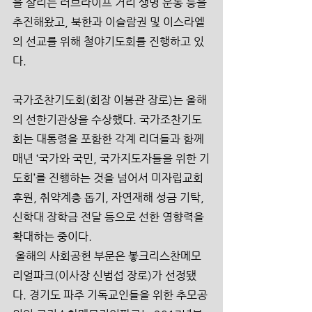
을 살리는 러브라이프 거리 생명 운동 등을 
추진해왔고, 북한과 이슬람권 및 이스라엘
의 선교를 위해 철야기도회를 진행하고 있
다.
국가조찬기도회(회장 이봉관 장로)는 올해
의 선한기관상을 수상했다. 국가조찬기도
회는 대통령을 포함한 각계 리더들과 함께 
매년 ‘국가와 국민, 국가지도자들을 위한 기
도회’를 진행하는 것을 넘어서 미자립교회 
후원, 취약계층 돕기, 자연재해 성금 기탁, 
신학대 장학금 전달 등으로 선한 영향력을 
확대하는 중이다.
 올해의 사회공헌 부문은 봏크리스찬메모
리얼파크(이사장 신범섭 장로)가 선정됐
다. 경기도 파주 기독교인들을 위한 추모공