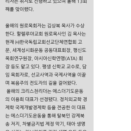
리자는 취지로 진행하고 있으며 올해 13회
째를 맞이했다.
올해의 원로목회자는 김상복 목사가 수상
한다. 할렐루야교회 원로목사인 김 목사는 
현재 ㈔한국독립교회선교단체연합회 고
문, 세계성시화운동 공동대표회장, 평신도
목회연구원장, 아시아신학연맹(ATA) 회
장 등도 맡고 있다. 평생 신학교 교수로, 담
임 목회자로, 선교사역과 국제사역을 이끌
며 복음주의 전도자의 길을 걸어왔다.
 올해의 크리스천리더는 에스더기도운동
의 이용희 대표가 선정됐다. 정치외교학 경
제학 국제개발경제학 등을 전공한 이 대표
는 에스더기도운동을 통해 탈북민 강제북
송 저지, 차별금지법 제정 막기, 태아 생명