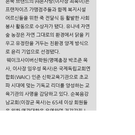
본죽 브랜드의 ㈔본사랑(이사장 최복이)은 
프랜차이즈 가맹점주들과 함께 복지시설 
어르신들을 위한 죽 전달식 등 활발한 사회
봉사 활동으로 수상자가 됐다. 유나네 자연
숲 농장은 자연 그대로의 환경에서 닭을 키
우고 유정란을 거두는 친환경 양계 방식으
로 윤리 기업으로 선정됐다.
 웨이크사이버신학원(명예총장 박조준 목
사, 이사장 임우성 목사)은 국제독립교회연
합회(WAIC) 인준 신학교육기관으로 초교
파 시대에 맞는 기독교 리더를 양성하는 교
육기관의 사명을 감당하고 있다. 순복음강
남교회(이장균 목사)는 65세 이상 회원들
을 위한 영광대학을 운영하며 건강강좌 노
래교실 법률서비스 등 소외된 노인들의 복
지에 앞장서 사회복지 부문을 수상했다.