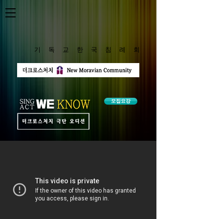
​기 독 교 한 국 침 례 회
모집요강