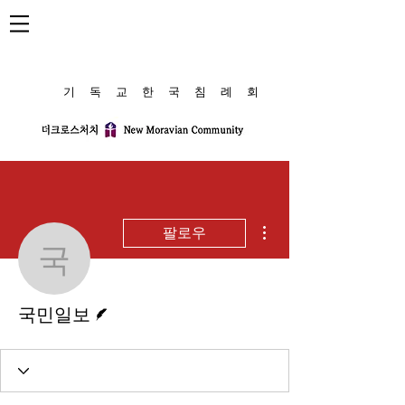
​기 독 교 한 국 침 례 회
더보기
팔로우
국민일보
게시물 작성자
국민일보