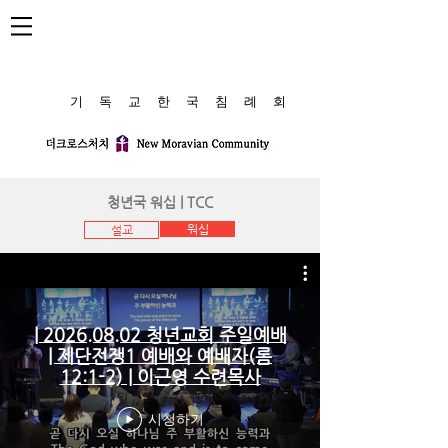
​기 독 교 한 국 침 례 회
청년국 워십 | TCC
워십
설교
| 2026.08.02 청년교회 주일예배
| 제단전쟁1 예배와 예배자(롬
12:1-2) | 이근영 수련목사
시청하기