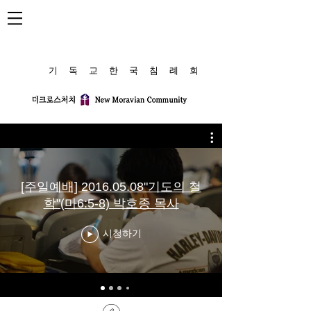
​기 독 교 한 국 침 례 회
[주일예배] 2016.05.08"기도의 철
학"(마6:5-8) 박호종 목사
시청하기