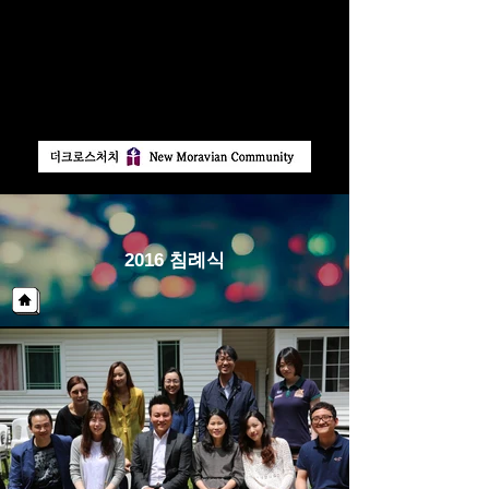
​기 독 교 한 국 침 례 회
2016 침례식