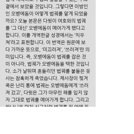
곁에서 보았을 것입니다. 그렇다면 이방인
인 오벧에돔이 어떻게 법궤를 맡게 되었을
까요? 오늘 본문은 다윗이 여호와의 법궤
를 ‘그 대신’ 오벧에돔이 메어가게 했다고 
합니다. 이를 개역한글 성경에서는 ‘치우
쳐’라고 표현합니다. 이 번역은 원문에 보
다 가까운 뜻으로, ‘미끄러져’, ‘쓰러져’란 의
미입니다. 즉, 오벧에돔이 법궤를 잡은 것
이 아니라, 법궤가 오벧에돔을 택한 것입니
다. 소가 날뛰며 흔들리던 법궤를 붙들은 웃
사는 참혹하게 죽었습니다. 제사장이 찢겨 
죽은 난리 통에 법궤는 오벧에돔에게 ‘쓰러
져 갔고’, 다윗은 그가 아무런 해를 입지 않
자 그대로 법궤를 메어가게 합니다. 그리고 
하나님은 마치 식구처럼 법궤를 집 안에 들
이고 모신 오벧에돔의 집과 모든 소유에 복
을 내리셨습니다. 이 소문이 다윗을 깨웁니
다. 다윗은 법궤를 맡아간 오벧에돔을 시기