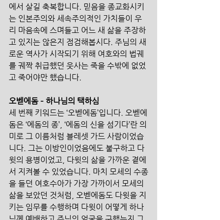
에서 살길 축복합니다. 믿음을 종교화시키
는 인본주의와 세속주의적인 가치들이 우
리 마음속에 스며들고 어느 새 삶을 주장하
고 있지는 않은지 점검해봅시다. 주님의 새
로운 역사가 시작되기 위해 여호와의 법궤
를 궤짝 취급했던 웃사는 죽을 수밖에 없었
고 죽어야만 했습니다. 
오벧에돔 – 하나님의 택하심
세 번째 키워드는 ‘오벧에돔’입니다. 오벧에
돔은 ‘에돔의 종’, ‘에돔의 신을 섬기다’란 의
미로 그 이름처럼 블레셋 가드 사람이었습
니다. 그는 이방인이었음에도 불구하고 다
윗의 용병이었고, 다윗의 삶을 가까운 곁에
서 지켜볼 수 있었습니다. 마치 모세의 수종
을 들던 여호수아가 가장 가까이서 모세의 
삶을 보았던 것처럼, 오벧에돔도 다윗을 지
키는 임무를 수행하며 다윗이 어떻게 하나
님께 예배하고 주님의 얼굴을 구했는지 그 