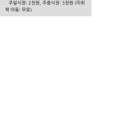
   주일식권: 2천원, 주중식권: 3천원 (미취
학 아동: 무료)
   수요일은 신부의 금식으로 식당이 운영되
지 않습니다.
   점심: 11:50-12:50, 저녁: 18:00-
19:00 (금요일: 17:30-18:30)
헌금 계좌
  본 계 좌   100-031-924073   (신한은
행/더크로스처치) 
  원     띵   100-031-924123   (신한은
행/더크로스처치)
  선     교   100-031-924707   (신한은
행/더크로스처치)