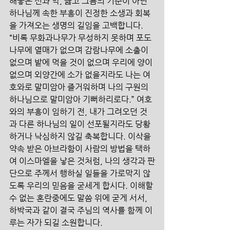
해놓은 선과 악, 옳고 그름의 기준이 아닌 
하나님께 속한 부흥이 진정한 소생과 회복
을 가져오는 생명의 길임을 고백합니다. 
“비록 무화과나무가 무성하지 못하며 포도
나무에 열매가 없으며 감람나무에 소출이 
없으며 밭에 먹을 것이 없으며 우리에 양이 
없으며 외양간에 소가 없을지라도 나는 여
호와로 말미암아 즐거워하며 나의 구원의 
하나님으로 말미암아 기뻐하리로다.” 여호
와의 부흥이 임하기 전, 내가 그려오던 것
과 다른 하나님의 일이 선포될지라도 당황
하거나 낙심하지 않길 축복합니다. 이삭을 
약속 받은 아브라함이 사람의 방법을 택하
여 이스마엘을 낳은 것처럼, 나의 생각과 판
단으로 주께서 행하실 일들을 가로막지 않
도록 우리의 믿음을 굳세게 합시다. 이해할 
수 없는 혼란중에도 말씀 위에 굳게 서서, 
하박국과 같이 결국 주님의 역사를 함께 이
루는 자가 되길 소원합니다.