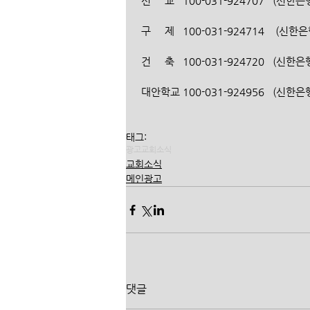
 선     교   100-031-924707   (
 구     제   100-031-924714    
 건     축   100-031-924720   
 대안학교 100-031-924956   (신
태그:
광고
교회소식
교회소식
메인광고
댓글