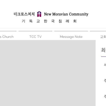
​기 독 교 한 국 침 례 회
s Church
TCC TV
Message Note
교
최