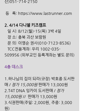
산)051-714-2150
 등   록: https://www.lastrunner.com
2. 4/14 다니엘 키즈캠프 
   일 시: 8/12(월)-15(목) 3박 4일
   장 소: 충북 괴산 보람원
   문 의: 이영순 권사(010-7123-8536)
   TCC전용계좌: 우리 1002-035-
509956 (외부교인 등록계좌는 별도 문의)
4층 데스크
1.하나님의 집이 되라(규장) 박호종 도서판
매 / 
정가 15,000원
 판매가 13,000원
2.T4T DNA 잉카이 도서판매 /
 정가 
15,000원
 //  판매가 13,000원 
3.식권판매(주일: 2,000원, 주중: 3,000
원) 