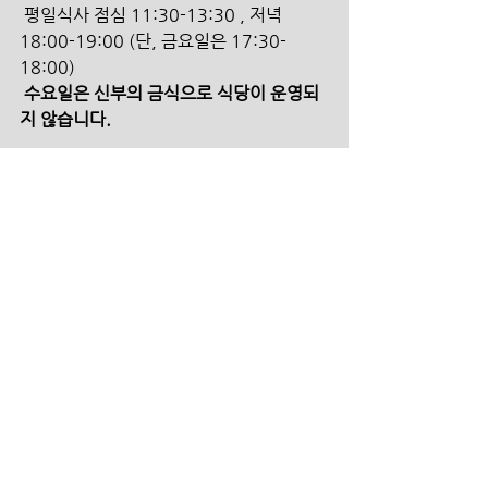
 평일식사 점심 11:30-13:30 , 저녁 
18:00-19:00 (단, 금요일은 17:30-
18:00) 
 수요일은 신부의 금식으로 식당이 운영되
지 않습니다.
헌금 계좌
 본 계 좌   100-031-924073   (신한은
행/더크로스처치) 
 원     띵   100-031-924123    (신한은
행/더크로스처치)
 선     교   100-031-924707   (신한은행/
더크로스처치)
 구     제   100-031-924714    (신한은
행/더크로스처치)