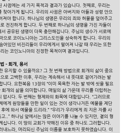
 사귐에는 세 가지 목적과 결과가 있습니다. 첫째로, 우리는 
 찾아가게 됩니다. 우리의 사귐은 아버지와 아들과 성령 안으
되어져야 합니다. 하나님의 생명은 우리의 죄와 허물을 덮어주고 
로 전진하게 합니다. 두 번째로 하나님의 생명을 가진 자들이 
속에서 공유된 생명이 더욱 충만해집니다. 주님의 생수가 서로에
막으로 코이노니아는 그리스도인을 성숙하게 합니다. 우리의 
숨어있던 비진리들이 우리에게서 떨어져 나갈 때 우리는 또한 
누리는 코인노니아의 진정한 목적이며 결과입니다. 
 – 회개, 용서
 유지할 수 있을까요? 그 첫 번째 방법으로 회개의 삶이 중요
님으로 고백한 이후, 우리는 계속해서 내 뜻대로 걸어가려는 발
니다. 요한복음 13장의 “이미 목욕한 자는 발 밖에 씻을 필요
 회개의 삶을 의미합니다. 매일의 삶 가운데 우리를 더럽히는 
 맙시다. 두 번째는 형제와의 화목에 대함입니다. “그러므로 
제에게 원망들을 만한 일이 있는 것이 생각나거든 예물을 제단 
후에 와서 예물을 드리라.” “우리가 우리에게 죄 지은 자를 사
고..” 하나님 앞에서는 많은 이야기를 나눌 수 있지만, 곁의 형
십니다. 이 땅의 교회가 약해진 이유 중 하나도 그러합니다. 
러내느라, 머리되신 주님의 이름을 보호하지 못하였습니다. 이 