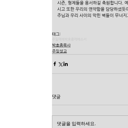
시즌, 형제들을 용서하길 축원합니다. 
시고 또한 우리의 연약함을 담당하셨듯이,
주님과 우리 사이의 막힌 벽들이 무너지
태그:
주일예배
박호종
에배소서
박호종목사
주일설교
댓글
댓글을 입력하세요.