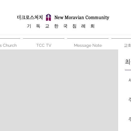
​기 독 교 한 국 침 례 회
s Church
TCC TV
Message Note
교
최