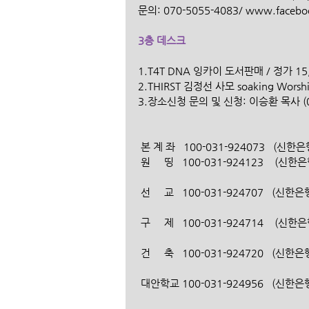
문의: 070-5055-4083/ www.faceboo
3층 데스크
1.T4T DNA 잉카이 도서판매 / 정가 15
2.THIRST 김정선 사모 soaking Wors
3.장소신청 문의 및 신청: 이승환 목사 (010-3443-4417)   
 본 계 좌   100-031-924073   (
 원     띵   100-031-924123    
 선     교   100-031-924707   
 구     제   100-031-924714    
 건     축   100-031-924720   
 대안학교 100-031-924956   (신