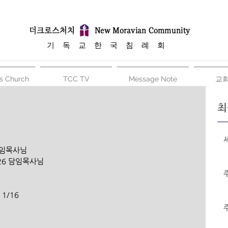
​기 독 교 한 국 침 례 회
s Church
TCC TV
Message Note
교
최
담임목사님
26 담임목사님
1/16