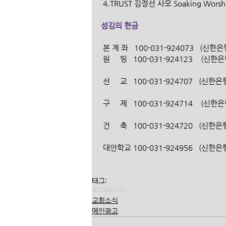
 4.TRUST 김정선 사모 Soaking Wors
섬김의 헌금
 본 계 좌   100-031-924073   (
 원     띵   100-031-924123    
 선     교   100-031-924707   
 구     제   100-031-924714    
 건     축   100-031-924720   
 대안학교 100-031-924956   (신
태그:
광고
교회소식
교회소식
메인광고