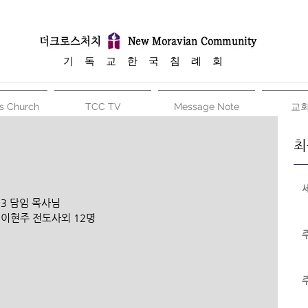
​기 독 교 한 국 침 례 회
s Church
TCC TV
Message Note
교
최
13 담임 목사님
 이현주 전도사외 12명