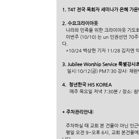
1. T4T 전국 목회자 세미나가 은혜 가
2. 수요크라이아웃
   나라와 민족을 위한 크라이아웃 기도회가
   이번주 (10/10) 는 un 인권선언 70주년을 맞이하여 :쟈카르 준비기도회"로 am10:30에 진행됩니
다. 
   *10/24 백상현 기자 11/28 김지연 
3. Jubilee Worship Service 툭별강
    일시:10/12(금) PM7:30 강사: 
4.  청년한국 HIS KOREA
      매주 목요일 저녁 7:30분 / 장소:
* 주차관리안내:
   주차하실 때 교회 본 건물이 아닌 
   평일 오전 9~오후 6시, 교회 본건물에 주차하신 모든 분들은 자동차키를 3층 데스크에 맡기셔야 합