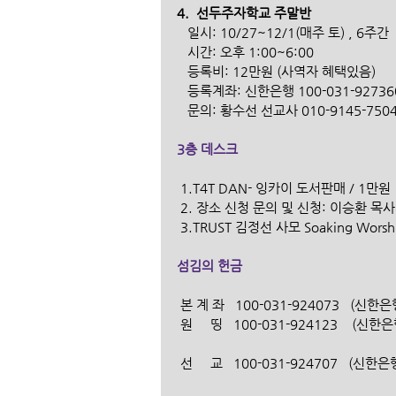
4.  선두주자학교 주말반
   일시: 10/27~12/1(매주 토) , 6주간   
   시간: 오후 1:00~6:00
   등록비: 12만원 (사역자 혜택있음)   
   등록계좌: 신한은행 100-031-9273
   문의: 황수선 선교사 010-9145-750
3층 데스크
 1.T4T DAN- 잉카이 도서판매 / 1만원
 2. 장소 신청 문의 및 신청: 이승환 목사 (
 3.TRUST 김정선 사모 Soaking Wors
섬김의 헌금
 본 계 좌   100-031-924073   (
 원     띵   100-031-924123    
 선     교   100-031-924707   