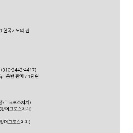
  
60 한국기도의 집   
4
010-3443-4417)
hip  음반 판매 / 1만원
신한은행/더크로스처치) 
(신한은행/더크로스처치)
(신한은행/더크로스처치)