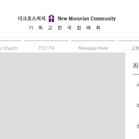
​기 독 교 한 국 침 례 회
s Church
TCC TV
Message Note
교
최