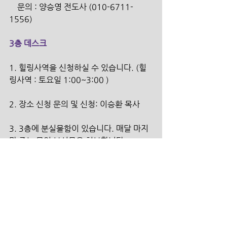
    문의 : 양승영 전도사 (010-6711-
1556)
3층 데스크
1. 힐링사역을 신청하실 수 있습니다. (힐
링사역 : 토요일 1:00~3:00 )
2. 장소 신청 문의 및 신청: 이승환 목사 
3. 3층에 분실물함이 있습니다. 매달 마지
막 주는 모인 분실물을 처분합니다.
섬김의 헌금
본계좌   100-031-924073   (신한은행 / 
더크로스처치) 
원   띵   100-031-924123    (신한은행 / 