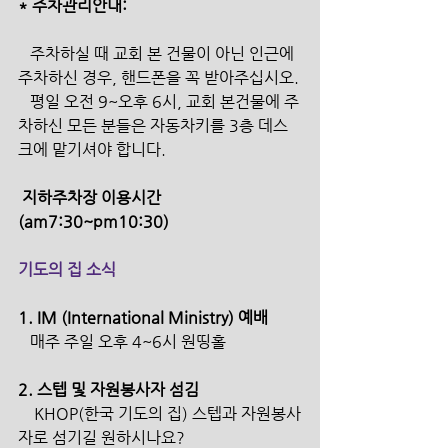
* 주차관리안내:
   주차하실 때 교회 본 건물이 아닌 인근에 
주차하신 경우, 핸드폰을 꼭 받아주십시오.
   평일 오전 9~오후 6시, 교회 본건물에 주
차하신 모든 분들은 자동차키를 3층 데스
크에 맡기셔야 합니다.
지하주차장 이용시간 
(am7:30~pm10:30)
기도의 집 소식
1. IM (International Ministry) 예배 
   매주 주일 오후 4~6시 원띵홀 
2. 스텝 및 자원봉사자 섬김 
    KHOP(한국 기도의 집) 스텝과 자원봉사
자로 섬기길 원하시나요?     