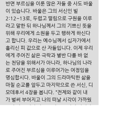
반면 부르심을 이룬 많은 자들 중 사도 바울
이 있습니다. 바울은 그의 서신인 빌
2:12~13로, 두렵고 떨림으로 구원을 이루
라고 말한 뒤 하나님께서 그의 기쁘신 뜻을 
위해 우리에게 소원을 두고 행하게 하신다
고 합니다. 우리는 예수님께서 십자가에서 
흘리신 피 값으로 산 자들입니다. 이제 우리
에게 주어진 삶은 극락과 별반 다를 바 없
는 천당을 위해서가 아니라, 하나님의 나라
로 주어진 부르심을 이루어가는 여정임을 
명심합시다. 바울이 그의 드라마틱한 삶을 
마칠 순교를 앞두고 마지막으로 쓴 서신, 디
모데후서 4장을 봅니다. “전제와 같이 내
가 벌써 부어지고 나의 떠날 시각이 가까웠
도다 나는 선한 싸움을 싸우고 나의 달려갈 
길을 마치고 믿음을 지켰으니 이제 후로는 
나를 위하여 의의 면류관이 예비되었으므
로 주 곧 의로우신 재판장이 그 날에 내게 
주실 것이며 내게만 아니라 주의 나타나심