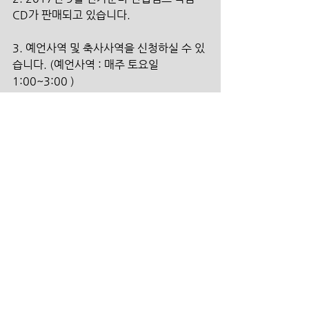
CD가 판매되고 있습니다.
3. 예언사역 및 축사사역을 신청하실 수 있
습니다. (예언사역 : 매주 토요일 
1:00~3:00 )
4. 장소 신청 문의 및 신청: 이승환 목사 
(010-3443-4417) 
5. 3층에 분실물함이 있습니다. 매달 마지
막 주는 모인 분실물을 처분합니다.
섬김의 헌금
본계좌  100-031-924073   (신한은행/더