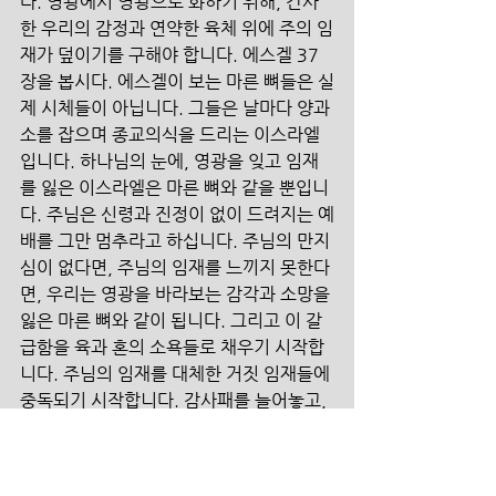
다. 영광에서 영광으로 화하기 위해, 간사
한 우리의 감정과 연약한 육체 위에 주의 임
재가 덮이기를 구해야 합니다. 에스겔 37
장을 봅시다. 에스겔이 보는 마른 뼈들은 실
제 시체들이 아닙니다. 그들은 날마다 양과 
소를 잡으며 종교의식을 드리는 이스라엘
입니다. 하나님의 눈에, 영광을 잊고 임재
를 잃은 이스라엘은 마른 뼈와 같을 뿐입니
다. 주님은 신령과 진정이 없이 드려지는 예
배를 그만 멈추라고 하십니다. 주님의 만지
심이 없다면, 주님의 임재를 느끼지 못한다
면, 우리는 영광을 바라보는 감각과 소망을 
잃은 마른 뼈와 같이 됩니다. 그리고 이 갈
급함을 육과 혼의 소욕들로 채우기 시작합
니다. 주님의 임재를 대체한 거짓 임재들에 
중독되기 시작합니다. 감사패를 늘어놓고, 
지나간 업적들로 인생을 자랑스럽게 보이
려는 자가 그러할 것입니다. 많은 돈과 시간
을 들여가며 몇 번이고 얼굴을 고쳐서, 외모