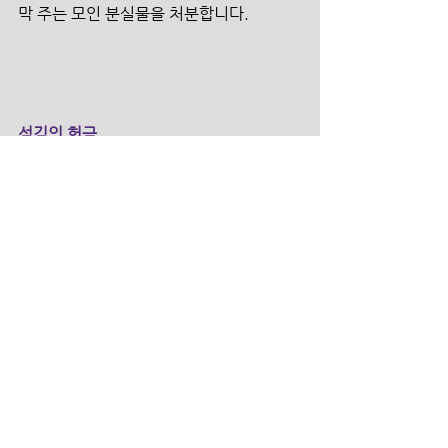
막 주는 모인 분실물을 처분합니다.
섬김의 헌금
본계좌 100-031-924073  (신한은행/더
크로스처치)
원띵 100-031-924123  (신한은행/더크
로스처치)
선교 100-031-924707  (신한은행/더크
로스처치)
구제 100-031-924714  (신한은행/더크
로스처치)