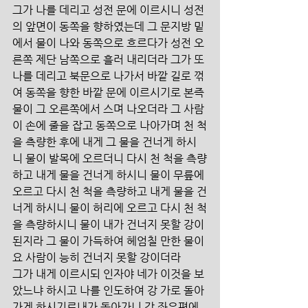
그가 나를 데리고 성전 문에 이르시니 성전
의 앞면이 동쪽을 향하였는데 그 문지방 밑
에서 물이 나와 동쪽으로 흐르다가 성전 오
른쪽 제단 남쪽으로 흘러 내리더라 그가 또 
나를 데리고 북문으로 나가서 바깥 길로 꺾
여 동쪽을 향한 바깥 문에 이르시기로 본즉 
물이 그 오른쪽에서 스며 나오더라 그 사람
이 손에 줄을 잡고 동쪽으로 나아가며 천 척
을 측량한 후에 내게 그 물을 건너게 하시
니 물이 발목에 오르더니 다시 천 척을 측량
하고 내게 물을 건너게 하시니 물이 무릎에 
오르고 다시 천 척을 측량하고 내게 물을 건
너게 하시니 물이 허리에 오르고 다시 천 척
을 측량하시니 물이 내가 건너지 못할 강이 
된지라 그 물이 가득하여 헤엄칠 만한 물이
요 사람이 능히 건너지 못할 강이더라
그가 내게 이르시되 인자야 네가 이것을 보
았느냐 하시고 나를 인도하여 강 가로 돌아
가게 하시기로내가 돌아가니 강 좌우편에 