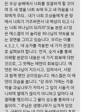
든 우상 숭배에서 너희를 정결하게 할 것이
며 또 새 영을 너희 속에 두고 새 마음을 너
희에게 주되.. 내가 너희 조상들에게 준 땅
에서 너희가 거주하면서 내 백성이 되고 나
는 너희 하나님이 되리라”오늘 본문 47장
은 에스겔이 이 놀라운 하나님의 약속을 보
는 장면을 그리고 있습니다. 우리는 이를 
4,3,2,1, 네 숫자를 적용한 네 가지 관점으
로 살펴보려 합니다. 먼저, 숫자 4를 통해 
이해할 본문의 내용은 네 가지 회복에 대한 
것으로, 그 첫째는 에덴의 회복입니다. 에
덴은 하나님이 지으시고, 임하셔서, 사람
과 함께 했던 곳이었습니다. 에스겔은 이 에
덴의 모습을 봅니다. “강 좌우 가에는 각종 
먹을 과실나무가 자라서 그 잎이 시들지 아
니하며 열매가 끊이지 아니하고 달마다 새 
열매를 맺으리니 그 물이 성소를 통하여 나
옴이라..” 주님은 생명나무가 심겨져 있었
고, 근원이 되는 네 강이 동산에서부터 흐르