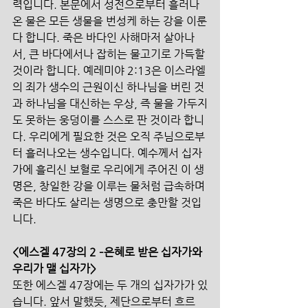
력입니다. 본문에서 성전으로부터 흘러나
온 물은 모든 생물을 번성케 하는 강을 이룬
다 합니다. 죽은 바다인 사해마저 살아나
서, 큰 바다에서나 잡히는 물고기로 가득할 
것이라 합니다. 예레미야 2:13은 이스라엘
의 죄가 생수의 근원이신 하나님을 버린 것
과 하나님을 대신하는 우상, 즉 물을 가두지
도 못하는 웅덩이를 스스로 판 것이라 합니
다. 우리에게 필요한 것은 오직 주님으로부
터 흘러나오는 생수입니다. 예수께서 십자
가에 흘리신 보혈로 우리에게 주어진 이 생
명은, 창일한 강을 이루는 물처럼 급속하며 
죽은 바다도 살리는 생명으로 충만할 것입
니다.
<에스겔 47장의 2 –은혜로 받은 십자가와 
우리가 맬 십자가>
또한 에스겔 47장에는 두 개의 십자가가 있
습니다. 앞서 말했듯, 제단으로부터 흐르