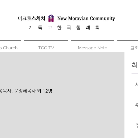
​기 독 교 한 국 침 례 회
s Church
TCC TV
Message Note
교
최
외 12명                                                      