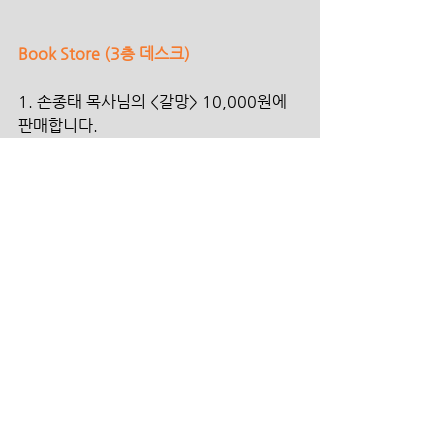
Book Store (3층 데스크)
1. 손종태 목사님의 <갈망> 10,000원에 
판매합니다.
2. KHOP 시편 묵상/기도 책자를 (1-3권) 
5,000원에 판매합니다.
3. 한일 합작 Worship Album <The 
Very Day> 10,000에 판매합니다.
섬김의 헌금
하나은행 390-910009-11905 더크로스
처치