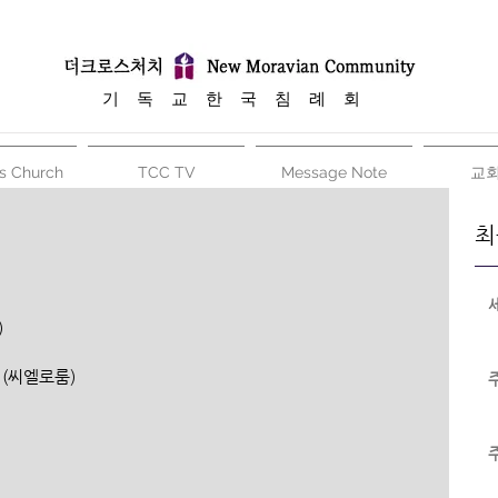
​기 독 교 한 국 침 례 회
s Church
TCC TV
Message Note
교
최
)
타 (씨엘로룸)