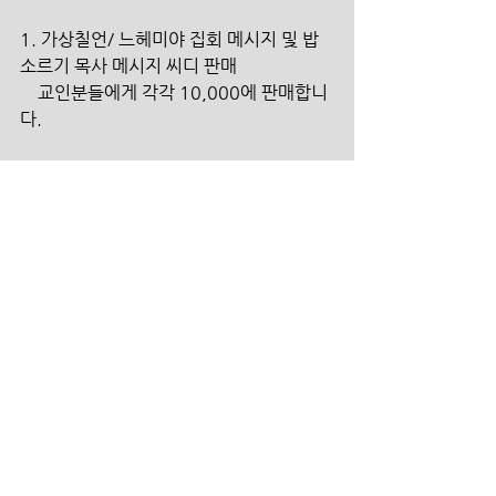
1. 가상칠언/ 느헤미야 집회 메시지 및 밥
소르기 목사 메시지 씨디 판매
    교인분들에게 각각 10,000에 판매합니
다.
2. 차해경 목사님의 회개 책자를 5,000원
에 판매합니다.
3. KHOP 제작 시편 묵상/기도 책자를 
5000원에 판매합니다.
섬김의 헌금
하나은행 390-910009-11905 더크로스
처치