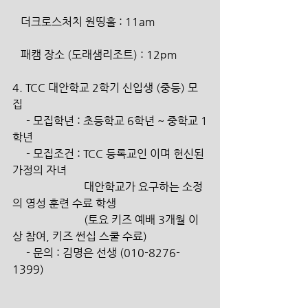
   더크로스처치 원띵홀 : 11am
   패캠 장소 (도래샘리조트) : 12pm
4. TCC 대안학교 2학기 신입생 (중등) 모
집
     - 모집학년 : 초등학교 6학년 ~ 중학교 1
학년
     - 모집조건 : TCC 등록교인 이며 헌신된 
가정의 자녀
                          대안학교가 요구하는 소정
의 영성 훈련 수료 학생
                          (토요 키즈 예배 3개월 이
상 참여, 키즈 썬십 스쿨 수료)
     - 문의 : 김명은 선생 (010-8276-
1399)