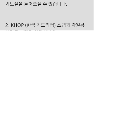
기도실을 들어오실 수 있습니다.
2. KHOP (한국 기도의집) 스탭과 자원봉
사자로 섬기길 원하시나요?
문의 : 양승영 전도사 (010-6711-1556)
Book Store (3층 데스크)
가상칠언/ 느헤미야 집회 메시지 및 밥소르
기 목사 메시지 씨디 판매 교인분들에게 각
각 10,000에 판매합니다.