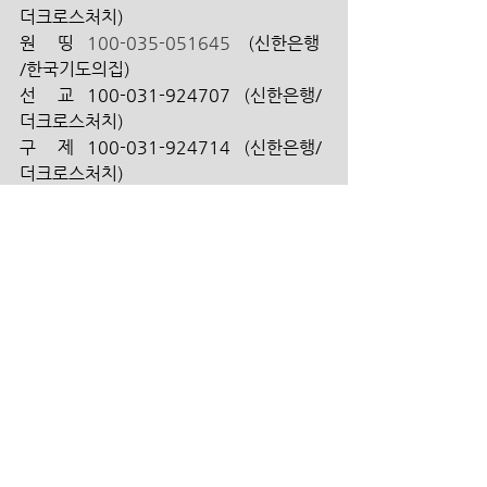
더크로스처치) 
원     띵   
100-035-051645 
   (신한은행 
/한국기도의집)
선     교   100-031-924707   (신한은행/ 
더크로스처치)
구     제   100-031-924714   (신한은행/ 
더크로스처치)
건     축   100-031-924720   (신한은행/ 
더크로스처치)
대안학교  100-031-924956   (신한은
행/ 더크로스처치)
해외 송금인을 위한 영문정보 안
내  
  1. 신한은행 영문명_ SHINHAN BANK 
  2. 지점 영문명_ Gwacheon Branch 